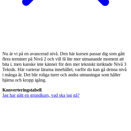
Nu är vi på en avancerad nivå. Den här kursen passar dig som gått
flera terminer på Nivå 2 och vill få lite mer utmanande moment att
bita i, men kanske inte känner för den mer tekniskt inriktade Nivå 3
Teknik. Här varierar lärarna innehållet, varför du kan gå denna nivå
i många år. Det blir roliga turer och andra utmaningar som håller
hjärna och kropp igång.
Konverteringstabell
Jag har gått en grundkurs, vad ska jag gå?