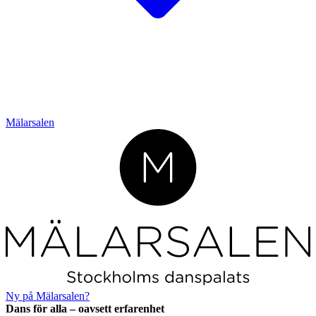
Mälarsalen
L
o
r
em ipsum
Ny på Mälarsalen?
Dans för alla – oavsett erfarenhet