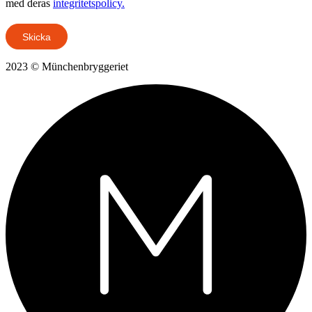
med deras
integritetspolicy.
Skicka
2023 © Münchenbryggeriet