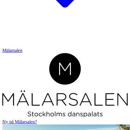
Mälarsalen
L
o
r
em ipsum
Ny på Mälarsalen?