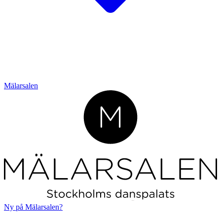
Mälarsalen
L
o
r
em ipsum
Ny på Mälarsalen?