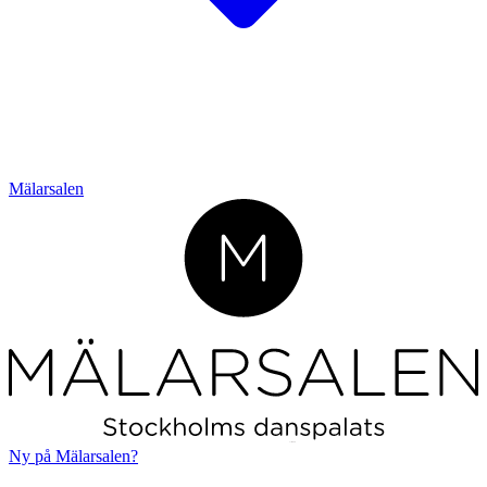
Mälarsalen
L
o
r
em ipsum
Ny på Mälarsalen?