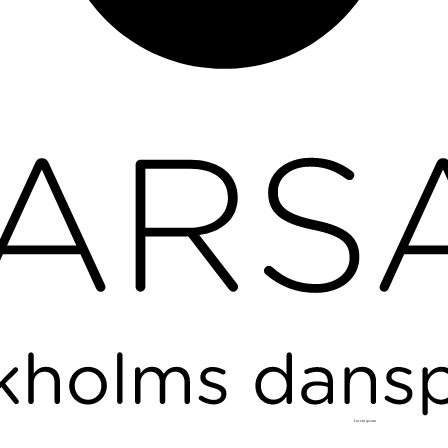
L
o
r
em ipsum