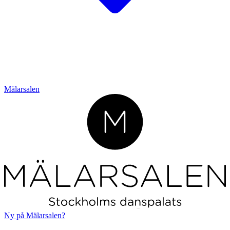
Mälarsalen
L
o
r
em ipsum
Ny på Mälarsalen?