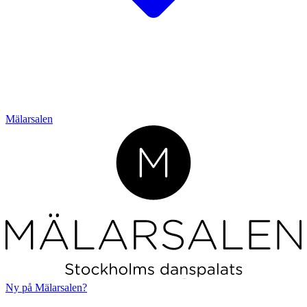
Mälarsalen
L
o
r
em ipsum
Ny på Mälarsalen?