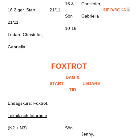
16 &
Christofer,
16
2 ggr
.
Start
21/11
INFO/BOKA
»
Sön
Gabriella
21/11
.
10-16
Ledare Christofer,
Gabriella
.
FOXTROT
DAG &
START
LEDARE
TID
Endagskurs: Foxtrot,
Teknik och fotarbete
(N2 + N3)
Sön
Jenny,