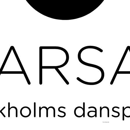
L
o
r
em ipsum