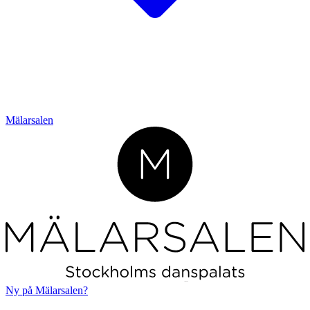
Mälarsalen
L
o
r
em ipsum
Ny på Mälarsalen?