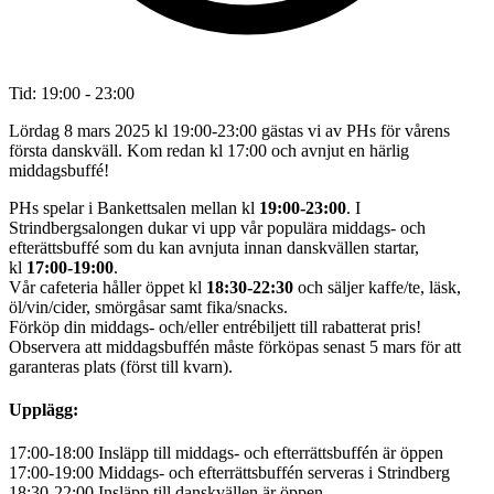
Tid:
19:00 - 23:00
Lördag 8 mars 2025 kl 19:00-23:00 gästas vi av PHs för vårens
första danskväll. Kom redan kl 17:00 och avnjut en härlig
middagsbuffé!
PHs spelar i Bankettsalen mellan kl
19:00-23:00
. I
Strindbergsalongen dukar vi upp vår populära middags- och
efterättsbuffé som du kan avnjuta innan danskvällen startar,
kl
17:00-19:00
.
Vår cafeteria håller öppet kl
18:30-22:30
och säljer kaffe/te, läsk,
öl/vin/cider, smörgåsar samt fika/snacks.
Förköp din middags- och/eller entrébiljett till rabatterat pris!
Observera att middagsbuffén måste förköpas senast 5 mars för att
garanteras plats (först till kvarn).
Upplägg:
17:00-18:00 Insläpp till middags- och efterrättsbuffén är öppen
17:00-19:00 Middags- och efterrättsbuffén serveras i Strindberg
18:30-22:00 Insläpp till danskvällen är öppen