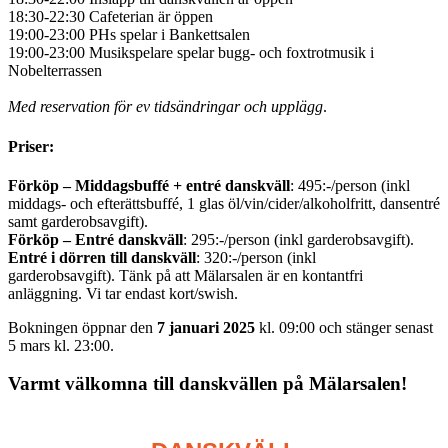
18:30-22:30 Cafeterian är öppen
19:00-23:00 PHs spelar i Bankettsalen
19:00-23:00 Musikspelare spelar bugg- och foxtrotmusik i
Nobelterrassen
Med reservation för ev tidsändringar och upplägg
.
Priser:
Förköp – Middagsbuffé + entré danskväll
: 495:-/person (inkl
middags- och efterättsbuffé, 1 glas öl/vin/cider/alkoholfritt, dansentré
samt garderobsavgift).
Förköp – Entré danskväll
: 295:-/person (inkl garderobsavgift).
Entré i dörren till danskväll
: 320:-/person (inkl
garderobsavgift). Tänk på att Mälarsalen är en kontantfri
anläggning. Vi tar endast kort/swish.
Bokningen öppnar den
7 januari 2025
kl. 09:00 och stänger senast
5 mars kl. 23:00.
Varmt välkomna till danskvällen på Mälarsalen!