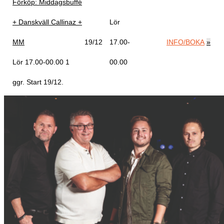
Förköp: Middagsbuffé
+ Danskväll Callinaz +
Lör
MM
19/12
17.00-
INFO/BOKA
»
Lör 17.00-00.00
1
00.00
ggr
.
Start 19/12
.